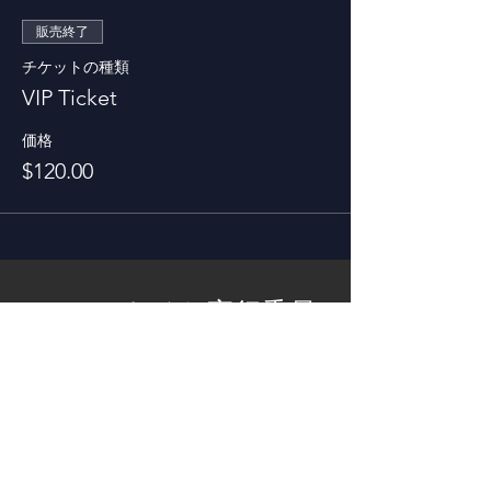
販売終了
チケットの種類
VIP Ticket
価格
$120.00
TENGAナイト実行委員
（鹿児島性活向上委員
会）
福元 和彦 （福元メンズヘルスクリニッ
ク）