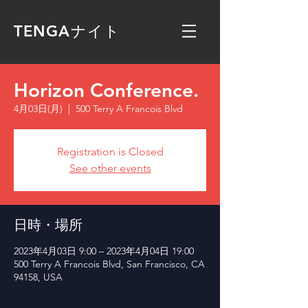
TENGAナイト
Horizon Conference.
4月03日(月)
  |  
500 Terry A Francois Blvd
Registration is Closed
See other events
日時・場所
2023年4月03日 9:00 – 2023年4月04日 19:00
500 Terry A Francois Blvd, San Francisco, CA
94158, USA